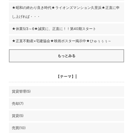
★昭和の終わり良き時代★ライオンズマンション久里浜★正直に申
し上げれば・・・
★休業5/3～6★誠実に、正直に！！第40期スタート
★正直不動産×宅建協会★映画ポスター掲示中★ひゅぅぅぅ～
もっとみる
【テーマ】|
賃貸管理(5)
売却(7)
賃貸(5)
売買(10)