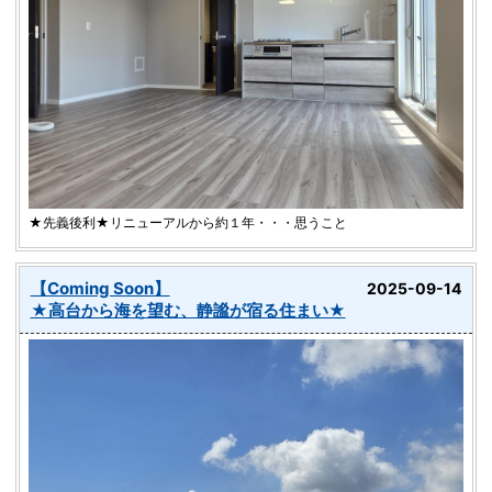
★先義後利★リニューアルから約１年・・・思うこと
【Coming Soon】
2025-09-14
★高台から海を望む、静謐が宿る住まい★