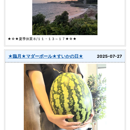
★☆★夏季休業８/１１・１３～１７★☆★
★臨月★マダーボール★すいかの日★
2025-07-27