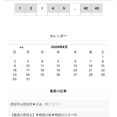
1
2
3
4
5
...
42
43
カレンダー
2026年8月
<<
日
月
火
水
木
金
土
1
2
3
4
5
6
7
8
9
10
11
12
13
14
15
16
17
18
19
20
21
22
23
24
25
26
27
28
29
30
31
最新の記事
想定外も想定内★さあ、行こう！！
【最高の景色を】★鴨居の海★鴨居のスター!!!!