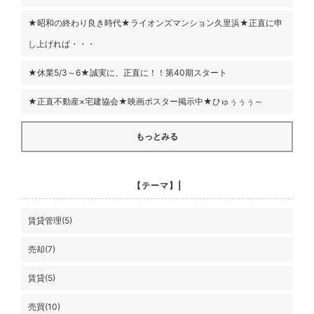
★昭和の終わり良き時代★ライオンズマンション久里浜★正直に申
し上げれば・・・
★休業5/3～6★誠実に、正直に！！第40期スタート
★正直不動産×宅建協会★映画ポスター掲示中★ひゅぅぅぅ～
もっとみる
【テーマ】|
賃貸管理(5)
売却(7)
賃貸(5)
売買(10)