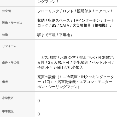
ングファン /
フローリング / ロフト / 照明付き / エアコン /
住空間
収納 / 収納スペース / TVインターホン / オート
設備・サービス
ロック / BS / CATV / 火災警報器（報知機） /
駅まで平坦 / 平坦地 /
特徴
リフォーム
ガス:都市 / 水道:公営 / 排水:下水 / 性別限定:
女性 / 2人入居:不可 / 学生:歓迎 / ペット:不可 /
条件・その他
子供:不可 / 保証会社:必加入
充実の設備（ミニ冷蔵庫・IHクッキングヒータ
ー（1口）・浴室乾燥機・エアコン・モニター
備考
ホン・シーリングファン）
小学校区
()
中学校区
()