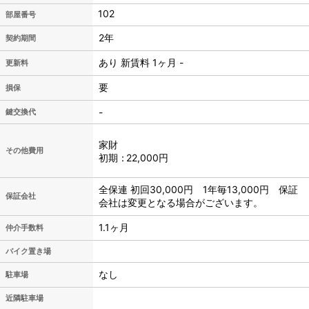
102
2年
契約期間
あり 新賃料 1ヶ月 -
更新料
要
損保
-
鍵交換代
家財
その他費用
初期
22,000円
全保連 初回30,000円 1年毎13,000円 保証
保証会社
会社は変更となる場合がございます。
1.1ヶ月
仲介手数料
バイク置き場
なし
駐車場
近隣駐車場