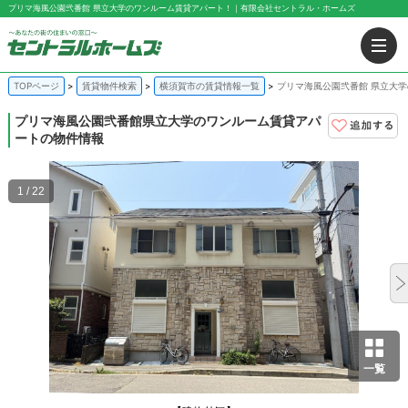
プリマ海風公園弐番館 県立大学のワンルーム賃貸アパート！｜有限会社セントラル・ホームズ
TOPページ
賃貸物件検索
横須賀市の賃貸情報一覧
プリマ海風公園弐番館 県立大
プリマ海風公園弐番館
県立大学のワンルーム賃貸アパ
ートの物件情報
1 / 22
一覧