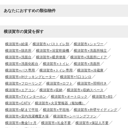
た空間が魅力です。
あなたにおすすめの類似物件
横須賀市の賃貸を探す
横須賀市+給湯
横須賀市+バストイレ別
横須賀市+シャワー
横須賀市+脱衣所
横須賀市+浴室乾燥機
横須賀市+洗面所独立
横須賀市+洗面台
横須賀市+暖房便座
横須賀市+洗面所にドア
横須賀市+洗面化粧台
横須賀市+トイレ
横須賀市+洗面所
横須賀市+バス専用
横須賀市+トイレ専用
横須賀市+冷蔵庫
横須賀市+IHクッキングヒーター
横須賀市+1口コンロ
横須賀市+フローリング
横須賀市+ロフト
横須賀市+照明付き
横須賀市+エアコン
横須賀市+収納
横須賀市+収納スペース
横須賀市+TVインターホン
横須賀市+オートロック
横須賀市+BS
横須賀市+CATV
横須賀市+火災警報器（報知機）
横須賀市+駅まで平坦
横須賀市+平坦地
横須賀市+外壁サイディング
横須賀市+室内洗濯機置き場
横須賀市+シーリングファン
横須賀市+敷金1ヶ月
横須賀市+礼金不要
横須賀市+保証人不要