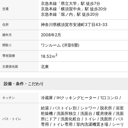
京急本線「県立大学」駅 徒歩7分
京急本線「横須賀中央」駅 徒歩20分
交通
京急本線「堀ノ内」駅 徒歩20分
神奈川県横須賀市安浦町3丁目43-33
住所
2008年2月
築年月
ワンルーム (洋室6畳)
間取り
2
18.52ｍ
専有面積
北東
主要採光面
設備・条件・こだわり
冷蔵庫 / IHクッキングヒーター / 1口コンロ /
キッチン
給湯 / バストイレ別 / シャワー / 脱衣所 / 浴室
乾燥機 / 洗面所独立 / 洗面台 / 暖房便座 / 洗面
所にドア / 洗面化粧台 / トイレ / 洗面所 / バス
バス・トイレ
専用 / トイレ専用 / 室内洗濯機置き場 / シーリ