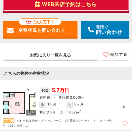
WEB来店予約はこちら
1分
で入力完了！
電話で
問い合わせ
お気に入り一覧を見る
こちらの物件の空室状況
5.7万円
102
-
3,000円
1ヶ月
0ヶ月
敷
礼
2
1階
ワンルーム（18.52ｍ
）
おしゃれな建物～プリマシリーズ～女性限定のアパートです プリマWi-
Fi（1GB）無料！
駅まで平坦徒歩圏内。安心のオートロック。広々としたロフト・天井高で広々とし