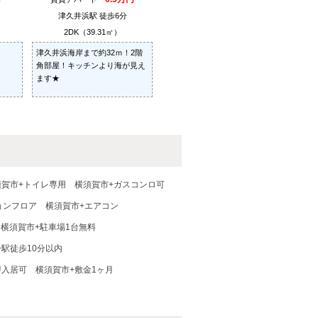
津久井浜駅 徒歩6分
2DK（39.31㎡）
津久井浜海岸まで約32ｍ！2階
角部屋！キッチンより海が見え
ます★
須賀市+トイレ専用
横須賀市+ガスコンロ可
ョンフロア
横須賀市+エアコン
横須賀市+駐車場1台無料
+駅徒歩10分以内
即入居可
横須賀市+敷金1ヶ月