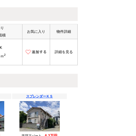
取り
お気に入り
物件詳細
面積
K
詳細を見る
2
7ｍ
スプレンダーＫＳ
円
6.3万円
賃貸アパート