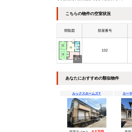
こちらの物件の空室状況
間取図
部屋番号
102
あなたにおすすめの類似物件
ルックスホームズＦ
カーサ
6.5万円
賃貸アパート
賃