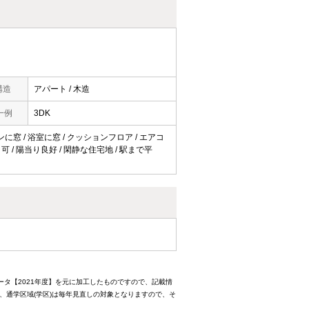
構造
アパート / 木造
一例
3DK
ッチンに窓 / 浴室に窓 / クッションフロア / エアコ
ンロ可 / 陽当り良好 / 閑静な住宅地 / 駅まで平
ータ【2021年度】を元に加工したものですので、記載情
、通学区域(学区)は毎年見直しの対象となりますので、そ