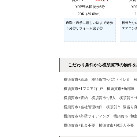
YRP野比駅 徒歩5分
YR
2DK（39.69㎡）
1
通勤・通学に嬉しい駅まで徒歩
日当たり
５分◎リフォーム完了◎
エアコン
こだわり条件から横須賀市の物件を
横須賀市+給湯
横須賀市+バストイレ別
横須賀市+1フロア2住戸
横須賀市+角部屋
横須賀市+収納
横須賀市+押入
横須賀市+
横須賀市+当社管理物件
横須賀市+陽当り
横須賀市+外壁サイディング
横須賀市+和
横須賀市+礼金不要
横須賀市+保証人不要