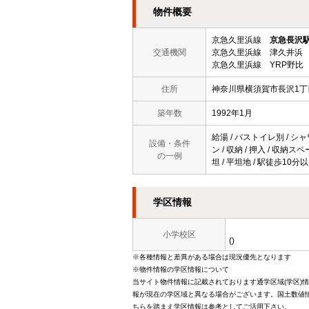
物件概要
京急久里浜線
京急長沢
交通機関
京急久里浜線 津久井浜 
京急久里浜線 YRP野比 
住所
神奈川県横須賀市長沢1丁目
築年数
1992年1月
給湯 / バストイレ別 / シャ
設備・条件
ン / 収納 / 押入 / 収納
の一例
坦 / 平坦地 / 駅徒歩10分
学区情報
小学校区
()
※各種情報と差異がある場合は現況優先となります
※物件情報の学区情報について
当サイト物件情報に記載されております通学区域(学区)
報が現在の学区域と異なる場合がございます。国土数値情
ちらを踏まえ学区情報は参考としてご活用下さい。