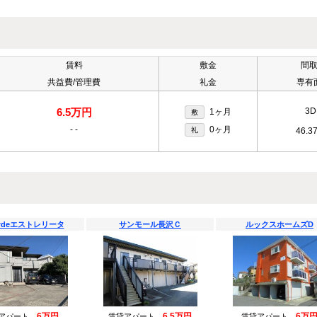
賃料
敷金
間
共益費/管理費
礼金
専有
6.5万円
3D
1ヶ月
敷
-
-
0ヶ月
礼
46.3
deエストレリータ
サンモール長沢Ｃ
ルックスホームズD
6万円
6.5万円
6万
貸アパート
賃貸アパート
賃貸アパート