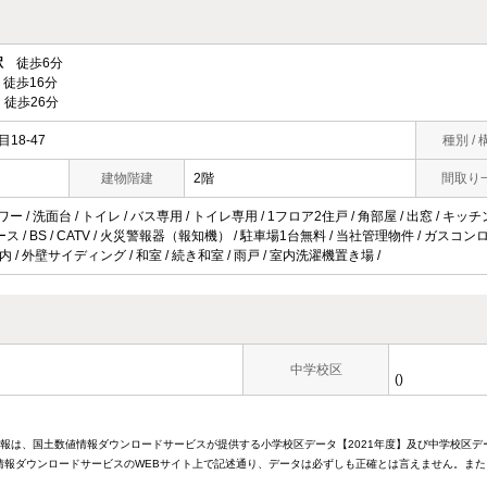
駅
徒歩6分
徒歩16分
徒歩26分
18-47
種別 / 
建物階建
2階
間取り
ワー / 洗面台 / トイレ / バス専用 / トイレ専用 / 1フロア2住戸 / 角部屋 / 出窓 / キ
スペース / BS / CATV / 火災警報器（報知機） / 駐車場1台無料 / 当社管理物件 / ガスコ
以内 / 外壁サイディング / 和室 / 続き和室 / 雨戸 / 室内洗濯機置き場 /
中学校区
()
情報は、国土数値情報ダウンロードサービスが提供する小学校区データ【2021年度】及び中学校区デ
報ダウンロードサービスのWEBサイト上で記述通り、データは必ずしも正確とは言えません。また