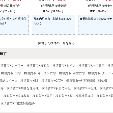
P野比駅 徒歩7分
YRP野比駅 徒歩10分
YRP野比駅 徒歩5分
K（26.49㎡）
1LDK（39.74㎡）
2DK（48.60㎡）
の良い静かな住環境◎
敷地内駐車有（別途契約8,800
★野比海岸まで約200ｍ★
新品！
円/月）
閲覧した物件の一覧を見る
探す
横須賀市+シャワー
横須賀市+洗面台
横須賀市+トイレ
横須賀市+バス専用
横
横須賀市+出窓
横須賀市+キッチンに窓
横須賀市+浴室に窓
横須賀市+クッシ
収納スペース
横須賀市+BS
横須賀市+CATV
横須賀市+火災警報器（報知機）
良好
横須賀市+閑静な住宅地
横須賀市+駅まで平坦
横須賀市+平坦地
横須賀市
室
横須賀市+続き和室
横須賀市+雨戸
横須賀市+室内洗濯機置き場
横須賀市+
横須賀市+IT重説対応物件