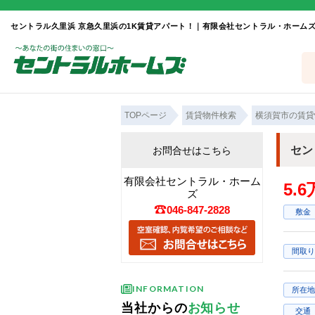
セントラル久里浜 京急久里浜の1K賃貸アパート！｜有限会社セントラル・ホーム
TOPページ
賃貸物件検索
横須賀市の賃貸
セン
お問合せはこちら
有限会社セントラル・ホーム
5.
ズ
046-847-2828
敷金
間取り
INFORMATION
所在地
当社からの
お知らせ
交通