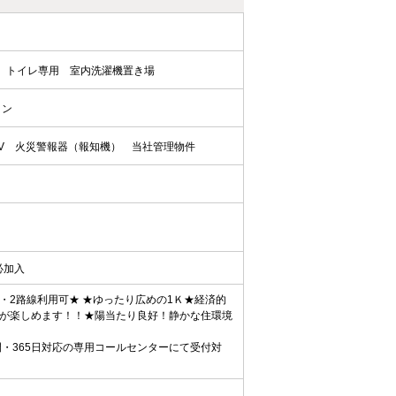
トイレ専用
室内洗濯機置き場
コン
V
火災警報器（報知機）
当社管理物件
:必加入
2路線利用可★ ★ゆったり広めの1Ｋ★経済的
理が楽しめます！！★陽当たり良好！静かな住環境
間・365日対応の専用コールセンターにて受付対