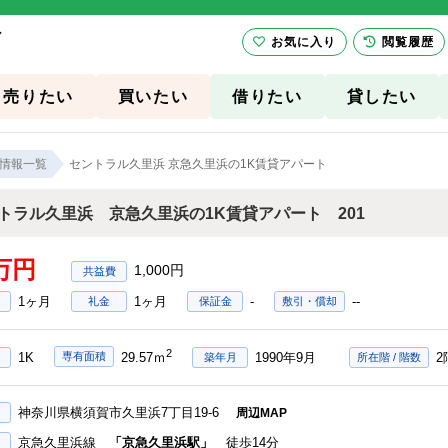
ズ
お気に入り
閲覧履歴
売りたい
買いたい
借りたい
貸したい
情報一覧
セントラル久里浜 京急久里浜の1K賃貸アパート
トラル久里浜 京急久里浜の1K賃貸アパート 201
6万円
1,000円
1ヶ月
1ヶ月
-
--
礼金
保証金
敷引・償却
2
1K
1990年9月
2
専有面積
29.57ｍ
築年月
所在階 / 階数
神奈川県横須賀市久里浜7丁目19-6
周辺MAP
京急久里浜線
「京急久里浜駅」
徒歩14分