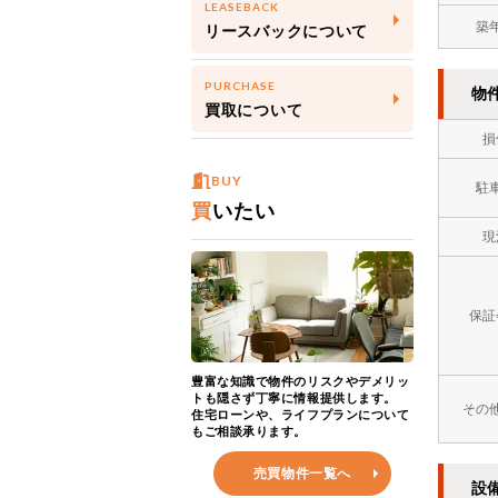
LEASEBACK
築
リースバックについて
PURCHASE
物
買取について
損
BUY
駐
買
いたい
現
保証
豊富な知識で物件のリスクやデメリッ
トも隠さず丁寧に情報提供します。
その
住宅ローンや、ライフプランについて
もご相談承ります。
売買物件一覧へ
設