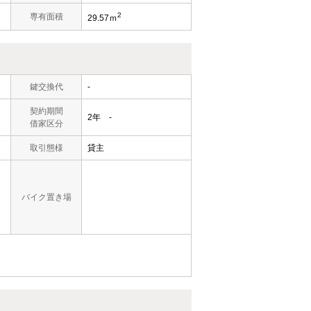
2
）
専有面積
29.57ｍ
鍵交換代
-
契約期間
2年 -
借家区分
取引態様
貸主
バイク置き場