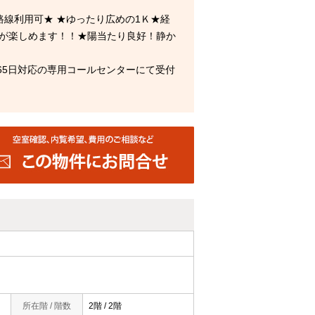
線利用可★ ★ゆったり広めの1Ｋ★経
理が楽しめます！！★陽当たり良好！静か
65日対応の専用コールセンターにて受付
所在階 / 階数
2階 / 2階