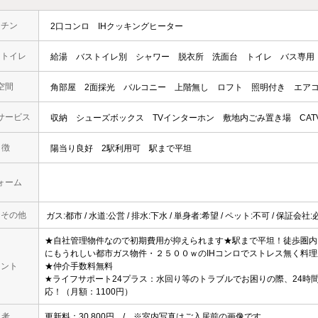
ッチン
2口コンロ
IHクッキングヒーター
・トイレ
給湯
バストイレ別
シャワー
脱衣所
洗面台
トイレ
バス専用
空間
角部屋
2面採光
バルコニー
上階無し
ロフト
照明付き
エア
サービス
収納
シューズボックス
TVインターホン
敷地内ごみ置き場
CAT
 徴
陽当り良好
2駅利用可
駅まで平坦
ォーム
・その他
ガス:都市 / 水道:公営 / 排水:下水 / 単身者:希望 / ペット:不可 / 保証会社
★自社管理物件なので初期費用が抑えられます★駅まで平坦！徒歩圏内・
にもうれしい都市ガス物件・２５００ｗのIHコンロでストレス無く料
メント
★仲介手数料無料
★ライフサポート24プラス：水回り等のトラブルでお困りの際、24時
応！（月額：1100円）
 考
更新料：30,800円 / ※室内写真はご入居前の画像です