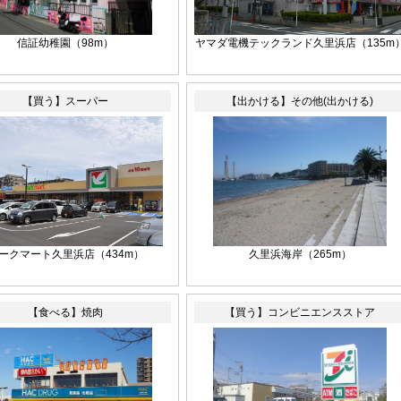
信証幼稚園（98m）
ヤマダ電機テックランド久里浜店（135m
【買う】スーパー
【出かける】その他(出かける)
ークマート久里浜店（434m）
久里浜海岸（265m）
【食べる】焼肉
【買う】コンビニエンスストア