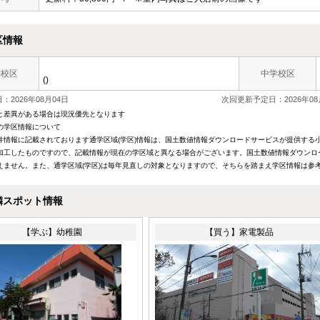
区情報
学校区
中学校区
()
：2026年08月04日
次回更新予定日：2026年08
と差異がある場合は現況優先となります
の学区情報について
件情報に記載されております通学区域(学区)情報は、国土数値情報ダウンロードサービスが提供する小学
加工したものですので、記載情報が現在の学区域と異なる場合がございます。国土数値情報ダウンロ
えません。また、通学区域(学区)は毎年見直しの対象となりますので、そちらを踏まえ学区情報は参
隣スポット情報
【学ぶ】幼稚園
【買う】家電製品