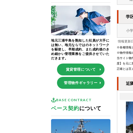
学
小
地元三浦半島を熟知した社員が大手に
情報更新日
は無い、地元ならではのネットワーク
※各種情報
を駆使し、早期成約、また成約後のき
※物件情報
め細かい管理業務をご提供させていた
だきます。
当サイト物
度】を元に
正確とは言
賃貸管理について
管理物件ギャラリー
近
BASE CONTRACT
ベース契約
について