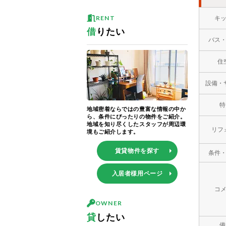
RENT
キ
借
りたい
バス
住
設備・
特
地域密着ならではの豊富な情報の中か
ら、条件にぴったりの物件をご紹介。
地域を知り尽くしたスタッフが周辺環
リフ
境もご紹介します。
賃貸物件を探す
条件
入居者様用ページ
コ
OWNER
貸
したい
備