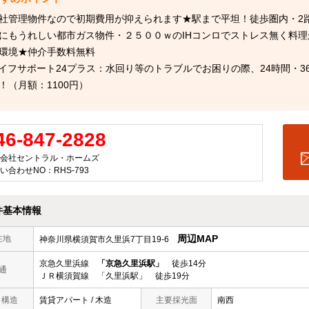
社管理物件なので初期費用が抑えられます★駅まで平坦！徒歩圏内・2路
にもうれしい都市ガス物件・２５００ｗのIHコンロでストレス無く料
環境★仲介手数料無料
イフサポート24プラス：水回り等のトラブルでお困りの際、24時間・3
！（月額：1100円）
46-847-2828
会社セントラル・ホームズ
い合わせNO：RHS-793
件基本情報
周辺MAP
在地
神奈川県横須賀市久里浜7丁目19-6
京急久里浜線
「京急久里浜駅」
徒歩14分
通
ＪＲ横須賀線 「久里浜駅」 徒歩19分
/ 構造
賃貸アパート / 木造
主要採光面
南西