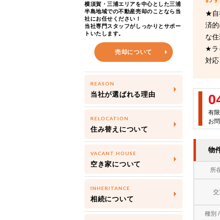
横須賀・三浦エリアを中心とした三浦
半島地域での不動産売却のことなら当
★自
社にお任せください！
済的
当社専門スタッフがしっかりとサポー
トいたします。
な住
★ラ
売却について
対応
REASON
当社が選ばれる理由
0
有限
RELOCATION
お問
住み替えについて
物
VACANT HOUSE
空き家について
所
INHERITANCE
交
相続について
種別 