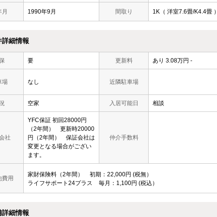
年月
1990年9月
間取り
1K（ 洋室7.6畳/K4.4畳 
件詳細情報
保
要
更新料
あり 3.08万円 -
車場
なし
近隣駐車場
況
空家
入居可能日
相談
YFC保証 初回28000円
（2年間） 更新時20000
会社
円（2年間） 保証会社は
仲介手数料
変更となる場合がござい
ます。
家財保険料（2年間）
初期
22,000円
税無
他費用
ライフサポート24プラス
毎月
1,100円
税込
備詳細情報